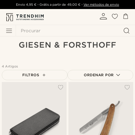
Envio
4,95 €
- Grátis a partir de
49,00 €
-
Ver métodos de envio
Procurar
GIESEN & FORSTHOFF
4 Artigos
FILTROS
ORDENAR POR
Mais vendidos
Novidades
Preço mais baixo
Preço mais alto