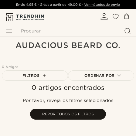
Envio
4,95 €
- Grátis a partir de
49,00 €
-
Ver métodos de envio
Procurar
AUDACIOUS BEARD CO.
0 Artigos
FILTROS
ORDENAR POR
0 artigos encontrados
Mais vendidos
Novidades
Por favor, reveja os filtros selecionados
Preço mais baixo
Preço mais alto
REPOR TODOS OS FILTROS