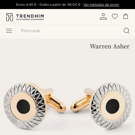
Envio
4,95 €
- Grátis a partir de
49,00 €
-
Ver métodos de envio
Procurar