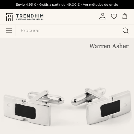
Envio
4,95 €
- Grátis a partir de
49,00 €
-
Ver métodos de envio
Procurar