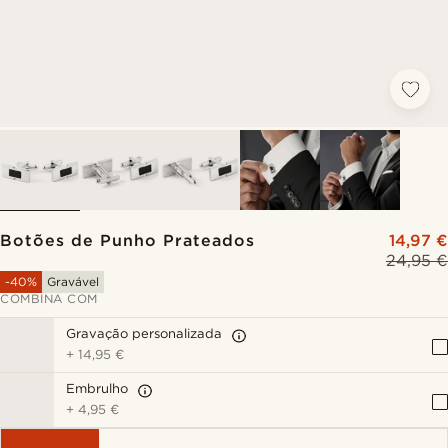
Botões de Punho Prateados
14,97 €
24,95 €
-40%
Gravável
COMBINA COM
Gravação personalizada
+
14,95 €
Embrulho
+
4,95 €