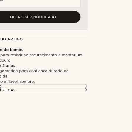
QUERO SER NOTIFICADO
 DO ARTIGO
de do bambu
para resistir ao escurecimento e manter um
adouro
e 2 anos
garantida para confiança duradoura
pida
o e fiável, sempre.
O
ÍSTICAS