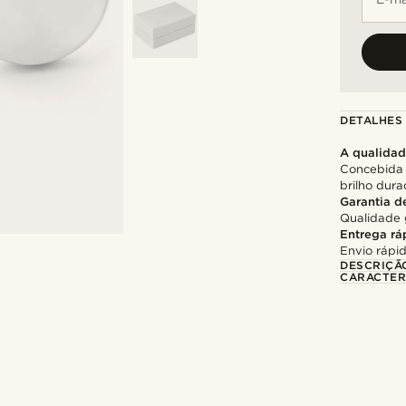
DETALHES
A qualida
Concebida 
brilho dur
Garantia d
Qualidade 
Entrega rá
Envio rápid
DESCRIÇÃ
CARACTER