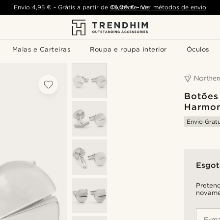
Envio
4,95 €
-
Grátis a partir de
Contacte-nos
49,00 €
-
Ver métodos de envio
Malas e Carteiras
Roupa e roupa interior
Óculos
Botões
Harmon
Envio Gratu
Esgo
Pretend
novame
E-ma