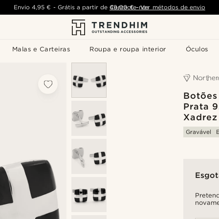
Envio
4,95 €
-
Grátis a partir de
Contacte-nos
49,00 €
-
Ver métodos de envio
Malas e Carteiras
Roupa e roupa interior
Óculos
Botões
Prata 
Xadrez
Gravável
Esgo
Pretend
novame