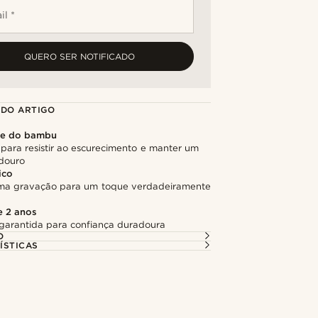
il *
QUERO SER NOTIFICADO
 DO ARTIGO
de do bambu
para resistir ao escurecimento e manter um
adouro
ico
ma gravação para um toque verdadeiramente
e 2 anos
garantida para confiança duradoura
O
ÍSTICAS