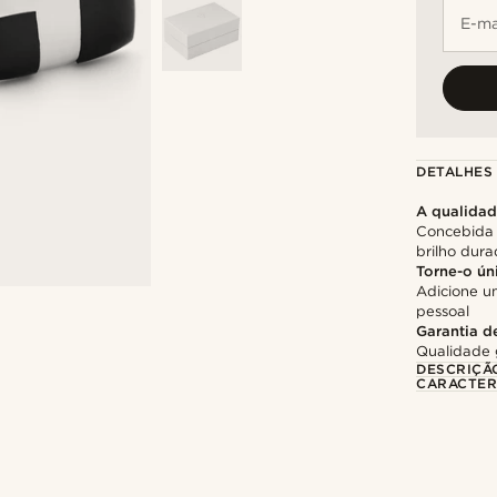
E-ma
DETALHES
A qualida
Concebida 
brilho dur
Torne-o ún
Adicione u
pessoal
Garantia d
Qualidade 
DESCRIÇÃ
CARACTER