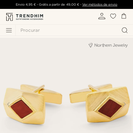
Envio
4,95 €
- Grátis a partir de
49,00 €
-
Ver métodos de envio
Procurar