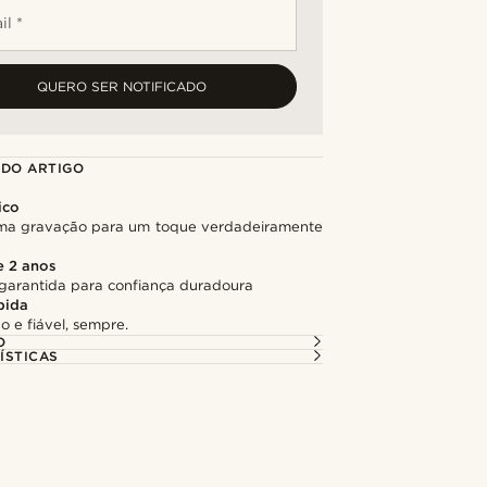
il *
QUERO SER NOTIFICADO
 DO ARTIGO
ico
ma gravação para um toque verdadeiramente
e 2 anos
garantida para confiança duradoura
pida
o e fiável, sempre.
O
ÍSTICAS