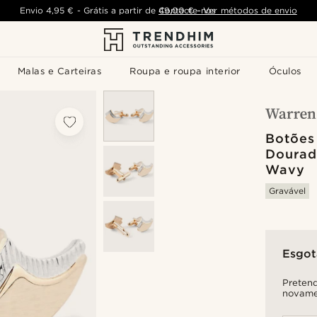
Envio
4,95 €
-
Grátis a partir de
Contacte-nos
49,00 €
-
Ver métodos de envio
Malas e Carteiras
Roupa e roupa interior
Óculos
Botões
Dourad
Wavy
Gravável
Esgo
Pretend
novame