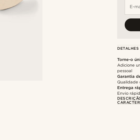
E-ma
DETALHES
Torne-o ún
Adicione u
pessoal
Garantia d
Qualidade 
Entrega rá
Envio rápid
DESCRIÇÃ
CARACTER