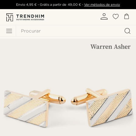
Envio
4,95 €
- Grátis a partir de
49,00 €
-
Ver métodos de envio
Procurar