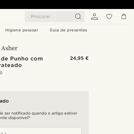
Procurar
Higiene pessoal
Guia de presentes
 de Punho com
24,95 €
rateado
.0
tado
e ser notificado quando o artigo estiver
nte disponível?
il *