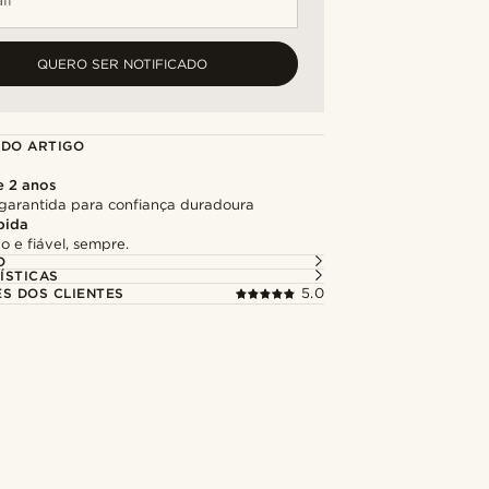
QUERO SER NOTIFICADO
 DO ARTIGO
e 2 anos
garantida para confiança duradoura
pida
o e fiável, sempre.
O
ÍSTICAS
ES DOS CLIENTES
5.0