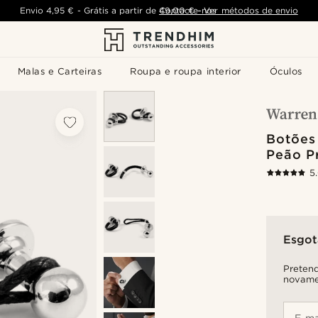
Envio
4,95 €
-
Grátis a partir de
Contacte-nos
49,00 €
-
Ver métodos de envio
Malas e Carteiras
Roupa e roupa interior
Óculos
Botões
Peão P
5
Esgo
Pretend
novame
E-ma