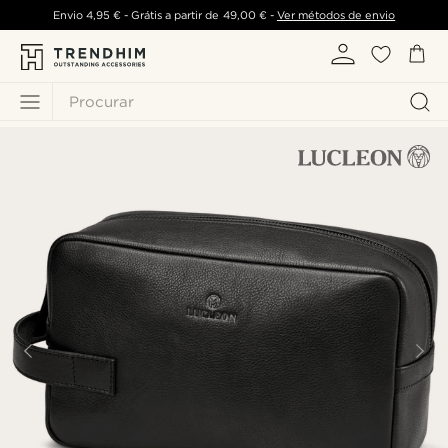
Envio
4,95 €
- Grátis a partir de
49,00 €
-
Ver métodos de envio
Procurar