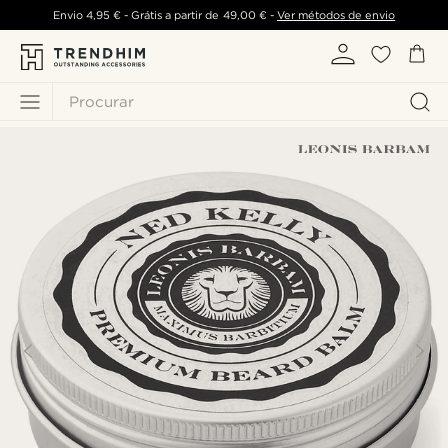
Envio
4,95 €
- Grátis a partir de
49,00 €
-
Ver métodos de envio
Procurar