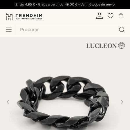
Envio
4,95 €
- Grátis a partir de
49,00 €
-
Ver métodos de envio
Procurar