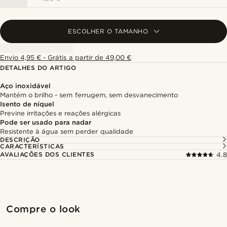
ESCOLHER O TAMANHO
Envio 4,95 € - Grátis a partir de 49,00 €
DETALHES DO ARTIGO
Aço inoxidável
Mantém o brilho - sem ferrugem, sem desvanecimento
Isento de níquel
Previne irritações e reações alérgicas
Pode ser usado para nadar
Resistente à água sem perder qualidade
DESCRIÇÃO
CARACTERÍSTICAS
AVALIAÇÕES DOS CLIENTES
4.8
Compre o look
Compr
Compre o look
@daniigarciia01
@daniigarciia01