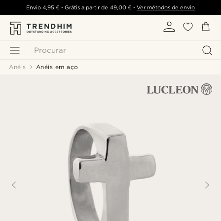
Envio
4,95 €
- Grátis a partir de
49,00 €
-
Ver métodos de envio
Procurar
Anéis
Anéis em aço