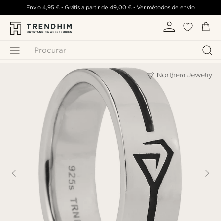
Envio
4,95 €
- Grátis a partir de
49,00 €
-
Ver métodos de envio
Procurar