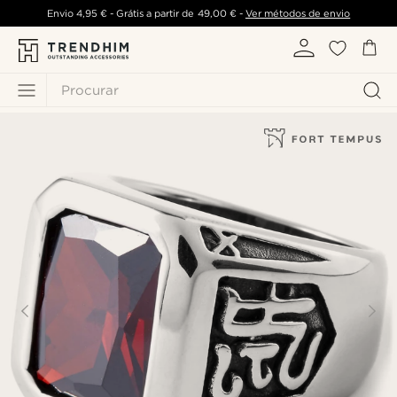
Envio
4,95 €
- Grátis a partir de
49,00 €
-
Ver métodos de envio
Procurar