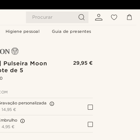
Procurar
Higiene pessoal
Guia de presentes
| Pulseira Moon
29,95 €
ote de 5
.0
COM
Gravação personalizada
+
14,95 €
Embrulho
+
4,95 €