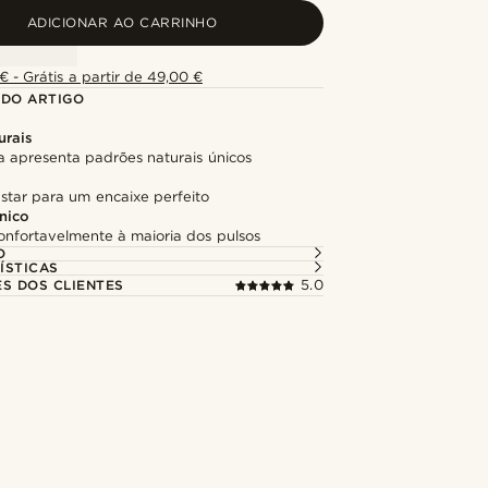
ADICIONAR AO CARRINHO
€ - Grátis a partir de 49,00 €
 DO ARTIGO
urais
 apresenta padrões naturais únicos
ustar para um encaixe perfeito
nico
onfortavelmente à maioria dos pulsos
O
ÍSTICAS
ES DOS CLIENTES
5.0