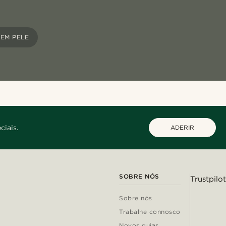
 EM PELE
ciais.
ADERIR
SOBRE NÓS
Trustpilot
Sobre nós
Trabalhe connosco
Novos guias