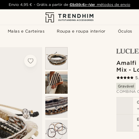
Envio
4,95 €
-
Grátis a partir de
Contacte-nos
49,00 €
-
Ver métodos de envio
Malas e Carteiras
Roupa e roupa interior
Óculos
Amalfi 
Mix - L
5
Gravável
COMBINA 