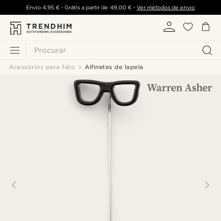
Envio
4,95 €
- Grátis a partir de
49,00 €
-
Ver métodos de envio
Procurar
Acessórios para fato
Alfinetes de lapela