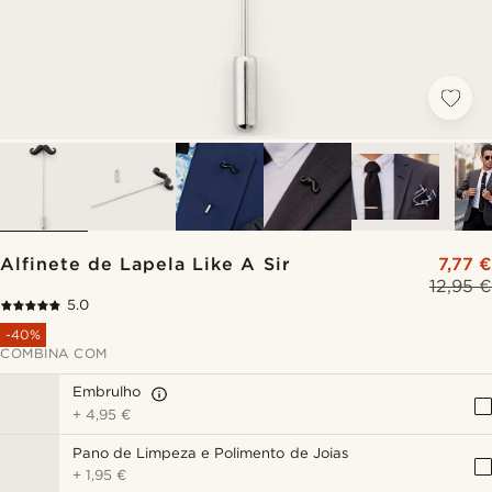
Alfinete de Lapela Like A Sir
7,77 €
12,95 €
5.0
-40%
COMBINA COM
Embrulho
+
4,95 €
Pano de Limpeza e Polimento de Joias
+
1,95 €