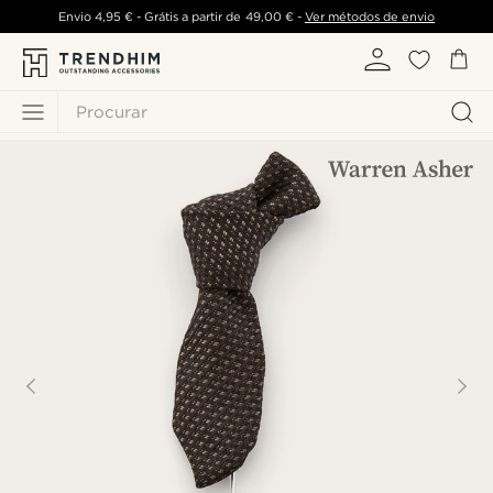
Envio
4,95 €
- Grátis a partir de
49,00 €
-
Ver métodos de envio
Procurar